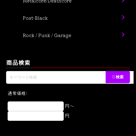
Metalcore/Deathcore
Post-Black
Rock / Punk / Garage
商品検索
通常価格:
円～
円