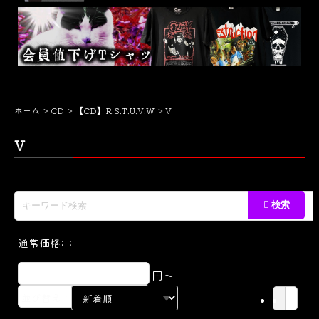
ホーム
CD
【CD】R.S.T.U.V.W
V
V
通常価格:：
円～
円
並び替え：