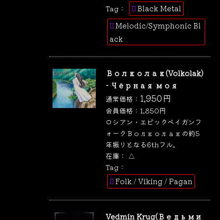
Black Metal
Tag：
Melodic/Symphonic Bl
ack
Волколак(Volkolak)
- Чёрная моя
1,950
円
通常価格：
会員価格：
1,850
円
ロシアン・エピックペイガンフ
ォークВолколакの約5
年振りとなる6thフル。
在庫：
△
Tag：
Folk / Viking / Pagan
Vedmin Krug(Ведьми