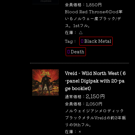
会員価格：
1,850
円
Blood Red ThroneのDod率
いるノルウェー産ブラック/デ
ス。1stフル。
在庫：
△
Black Metal
Tag：
Death
Vreid - Wild North West ( 6
-panel Digipak with 20-pa
ge booklet)
2,150
円
通常価格：
会員価格：
2,050
円
ノルウェイジアンメロディック
ブラックメタルVreidの約3年振
りの9thフル。
在庫：
×