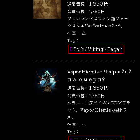
1,850
円
通常価格：
会員価格：
1,750
円
フィンランド産フィン語フォー
クメタルVerikalpaの2nd。
在庫：
△
Tag：
Folk / Viking / Pagan
Vapor Hiemis - Чара?н?
ца смерц?
1,850
円
通常価格：
会員価格：
1,750
円
ベラルーシ産ペイガンEDMブラ
ック、Vapor Hiemisの4thフ
ル。
在庫：
△
Tag：