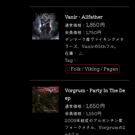
Vanir - Allfather
1,850
円
通常価格：
会員価格：
1,750
円
デンマーク産ヴァイキングメタ
ラーズ、Vanirの5thフル。
在庫：
△
Tag：
Folk / Viking / Pagan
Vorgrum - Party In The De
ep
1,650
円
通常価格：
会員価格：
1,550
円
2009年結成のアルゼンチン産
フォークメタル、Vorgrumの2
ndフル。