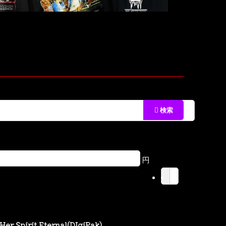
円
er Spirit Eternal(DIgiPak)