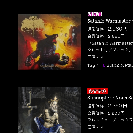
Satanic Warmaster
2,980
円
通常価格：
会員価格：
2,880
円
→Satanic Warma
クレット付デジパック。
在庫：
×
Black Metal
Tag：
Suhnopfer - Nous 
2,380
円
通常価格：
会員価格：
2,280
円
フレンチメロディックブラッ
在庫：
×