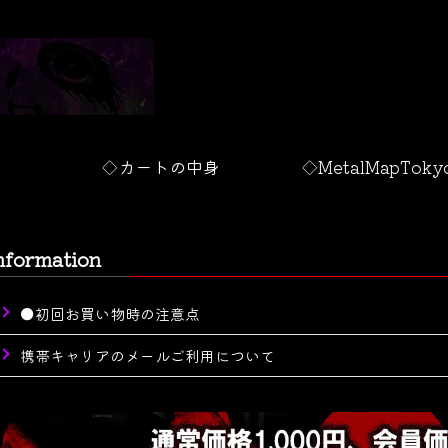
◇カートの中身
◇MetalMapToky
nformation
●初回お買い物時の注意点
携帯キャリアのメールご利用について