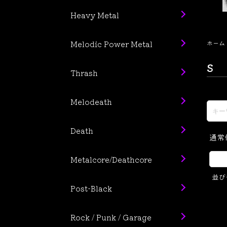
Heavy Metal
Melodic Power Metal
ホーム
S
Thrash
Melodeath
Death
通常
Metalcore/Deathcore
並び
Post-Black
Rock / Punk / Garage