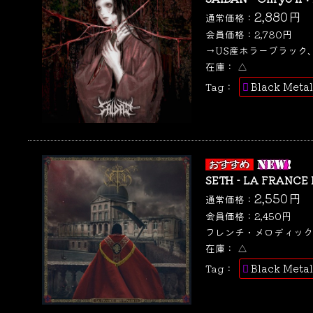
2,880
円
通常価格：
会員価格：
2,780
円
→US産ホラーブラック、
在庫：
△
Black Metal
Tag：
SETH - LA FRANCE
2,550
円
通常価格：
会員価格：
2,450
円
フレンチ・メロディック
在庫：
△
Black Metal
Tag：