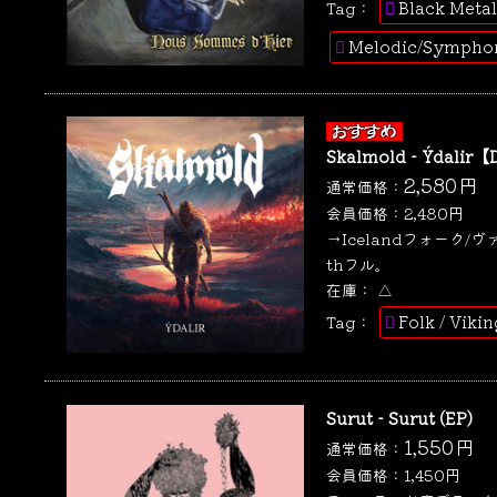
Black Metal
Tag：
Melodic/Symphon
Skalmold - Ýdalir【
2,580
円
通常価格：
会員価格：
2,480
円
→Icelandフォーク/
thフル。
在庫：
△
Folk / Viki
Tag：
Surut - Surut (EP)
1,550
円
通常価格：
会員価格：
1,450
円