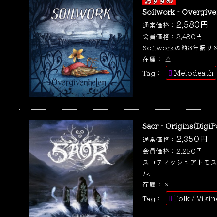
Soilwork - Overgiv
2,580
円
通常価格：
会員価格：
2,480
円
Soilworkの約3年振り
在庫：
△
Melodeath
Tag：
Saor - Origins(DigiP
2,350
円
通常価格：
会員価格：
2,250
円
スコティッシュアトモスフ
ル。
在庫：
×
Folk / Viki
Tag：