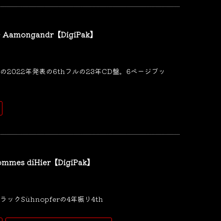
 - Aamongandr【DigiPak】
sterの2022年発表の6thフルの23年CD盤。6ページブッ
Sommes díHier【DigiPak】
クSühnopferの4年振り4th