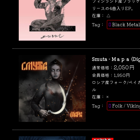
フィンランド産ブラッケン
リースの4曲入りEP。
在庫：
△
Black Metal
Tag：
Smuta - Мара (Dig
2,050
円
通常価格：
会員価格：
1,950
円
ロシア産フォーク/ペイガ
ル
在庫：
×
Folk / Viki
Tag：