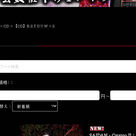
CD
【CD】R.S.T.U.V.W
S
価格:：
円～
替え：
SAIDAN - Onryo II：H